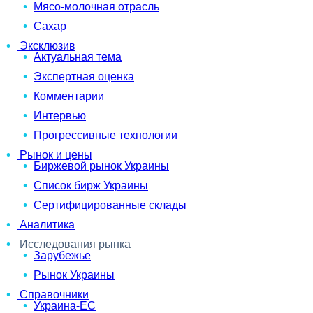
Мясо-молочная отрасль
Сахар
Эксклюзив
Актуальная тема
Экспертная оценка
Комментарии
Интервью
Прогрессивные технологии
Рынок и цены
Биржевой рынок Украины
Список бирж Украины
Сертифицированные склады
Аналитика
Исследования рынка
Зарубежье
Рынок Украины
Справочники
Украина-ЕС