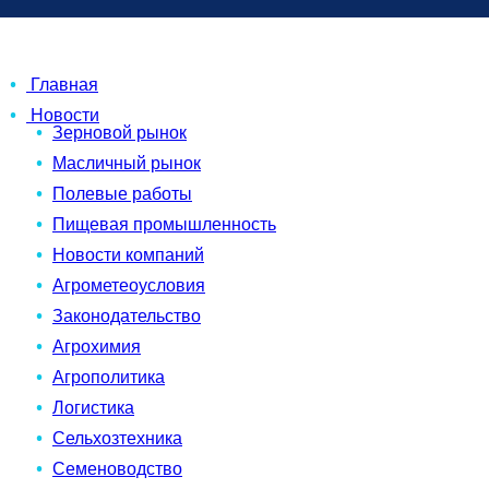
Главная
Новости
Зерновой рынок
Масличный рынок
Полевые работы
Пищевая промышленность
Новости компаний
Агрометеоусловия
Законодательство
Агрохимия
Агрополитика
Логистика
Сельхозтехника
Семеноводство