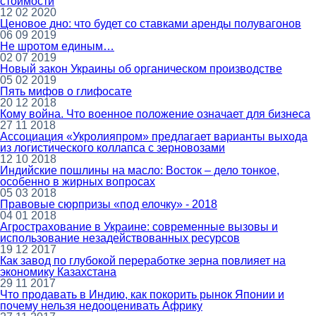
стоимости
12 02 2020
Ценовое дно: что будет со ставками аренды полувагонов
06 09 2019
Не шротом единым…
02 07 2019
Новый закон Украины об органическом производстве
05 02 2019
Пять мифов о глифосате
20 12 2018
Кому война. Что военное положение означает для бизнеса
27 11 2018
Ассоциация «Укролияпром» предлагает варианты выхода
из логистического коллапса с зерновозами
12 10 2018
Индийские пошлины на масло: Восток – дело тонкое,
особенно в жирных вопросах
05 03 2018
Правовые сюрпризы «под елочку» - 2018
04 01 2018
Агрострахование в Украине: современные вызовы и
использование незадействованных ресурсов
19 12 2017
Как завод по глубокой переработке зерна повлияет на
экономику Казахстана
29 11 2017
Что продавать в Индию, как покорить рынок Японии и
почему нельзя недооценивать Африку