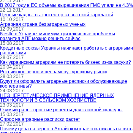
27 11 2017
В 2017 году в ЕС объемы выращивания ГМО упали на 4,3%
22 11 2017
Ценные кадры: в агросектор за высокой зарплатой
10 10 2017
Аграрная страна без аграрных ученых
12 09 2017
Nestlé в Украине: минимум три ключевые проблемы
развития АПГ можно решить сейчас
15 08 2017
Кредитные союзы Украины начинают работать с аграрными
расписками
28 07 2017
Как украинским аграриям не потерять бизнес из-за засухи?
20 04 2017
Российское зерно ищет замену турецкому рынку
28 03 2017
Будут ли оформлять аграрные расписки обслуживающие
кооперативы?
24 03 2017
НЕЭНЕРГЕТИЧЕСКОЕ ПРИМЕНЕНИЕ ЯДЕРНЫХ
ТЕХНОЛОГИЙ В СЕЛЬСКОМ ХОЗЯЙСТВЕ
23 03 2017
Озимый рапс - простые рецепты для сложной культуры
15 03 2017
Спрос на аграрные расписки растет
27 02 2017
Почему цена на зерно в Алтайском крае откатилась на пять