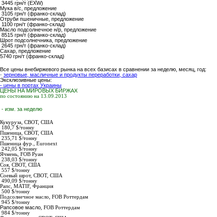
3445 грн/т (EXW)
Мука в/с,
предложение
3105 грн/т (франко-склад)
Отруби пшеничные
, предложение
1100 грн/т (франко-склад)
Масло подсолнечное н/р
, предложение
8515 грн/т (франко-склад)
Шрот подсолнечника
, предложение
2645 грн/т (франко-склад)
Сахар,
предложение
5740
грн/т (франко-склад)
Все цены внебиржевого рынка на всех базисах в сравнении за неделю, месяц, год:
-
зерновые, масличные и продукты переработки, сахар
Эксклюзивные цены:
- цены в портах Украины
ЦЕНЫ НА МИРОВЫХ БИРЖАХ
по состоянию на 13.09.2013
- изм. за неделю
Кукуруза,
СВОТ, США
180,7 $/тонну
Пшеница,
СВОТ, США
235,71 $/тонну
Пшеница фур.,
Euronext
242,05 $/тонну
Ячмень,
FOB Руан
238,03 $/тонну
Соя,
СВОТ, США
557 $/тонну
Соевый шрот,
СВОТ, США
490,09 $/тонну
Рапс
, MATIF, Франция
500 $/тонну
Подсолнечное масло
,
FOB Роттердам
945
$/тонну
Рапсовое масло
,
FOB Роттердам
984
$/тонну