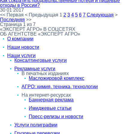
Как сократить продовольственные потери и пищевые
отходы в России?
30 01 2017
<<
Первая
<
Предыдущая
1
2
3
4
5
6
7
Следующая
>
Последняя
>>
Страница 1 из 7
«ЭКСПЕРТ АГРО» В СОЦСЕТЯХ
ОБ АГЕНТСТВЕ «ЭКСПЕРТ АГРО»
О компании
Наши новости
Наши услуги
Консалтинговые услуги
Рекламные услуги
В печатных изданиях
Масложировой комплекс
АГРО: химия, техника, технологии
На интернет-ресурсах
Баннерная реклама
Имиджевые статьи
Пресс-релизы и новости
Услуги полиграфии
Грузовые перевозки