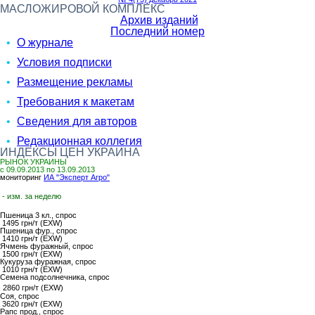
МАСЛОЖИРОВОЙ КОМПЛЕКС
Архив изданий
Последний номер
О журнале
Условия подписки
Размещение рекламы
Требования к макетам
Сведения для авторов
Редакционная коллегия
ИНДЕКСЫ ЦЕН УКРАИНА
РЫНОК УКРАИНЫ
с 09.09.2013 по 13.09.2013
мониторинг
ИА "Эксперт Агро"
- изм. за неделю
Пшеница 3 кл.,
спрос
1495 грн/т (EXW)
Пшеница фур.,
спрос
1410 грн/т (EXW)
Ячмень фуражный,
спрос
1500 грн/т (EXW)
Кукуруза фуражная,
спрос
1010 грн/т (EXW)
Семена подсолнечника
, спрос
2860 грн/т (EXW)
Соя
, спрос
3620 грн/т (EXW)
Рапс прод.
, спрос