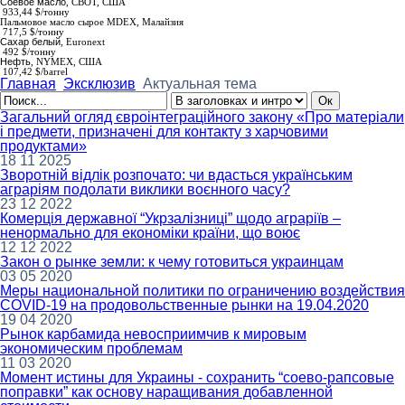
Соевое масло
,
СВОТ, США
933,44 $/тонну
Пальмовое масло сырое МDEX
, Малайзия
717,5 $/тонну
Сахар белый
,
Euronext
492 $/тонну
Нефть
, NYMEX, США
107,42 $/barrel
Главная
Эксклюзив
Актуальная тема
Загальний огляд євроінтеграційного закону «Про матеріали
і предмети, призначені для контакту з харчовими
продуктами»
18 11 2025
Зворотній відлік розпочато: чи вдасться українським
аграріям подолати виклики воєнного часу?
23 12 2022
Комерція державної “Укрзалізниці” щодо аграріїв –
ненормально для економіки країни, що воює
12 12 2022
Закон о рынке земли: к чему готовиться украинцам
03 05 2020
Меры национальной политики по ограничению воздействия
COVID-19 на продовольственные рынки на 19.04.2020
19 04 2020
Рынок карбамида невосприимчив к мировым
экономическим проблемам
11 03 2020
Момент истины для Украины - сохранить “соево-рапсовые
поправки” как основу наращивания добавленной