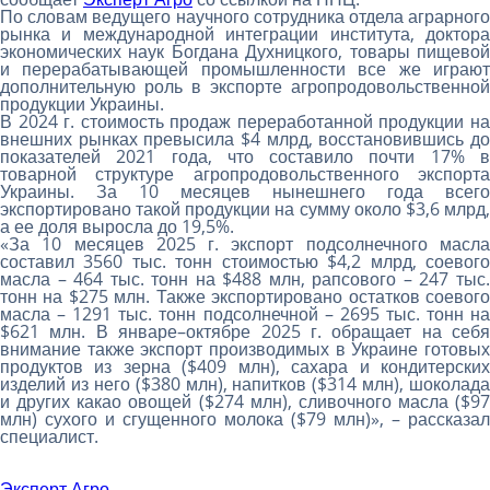
По словам ведущего научного сотрудника отдела аграрного
рынка и международной интеграции института, доктора
экономических наук Богдана Духницкого, товары пищевой
и перерабатывающей промышленности все же играют
дополнительную роль в экспорте агропродовольственной
продукции Украины.
В 2024 г. стоимость продаж переработанной продукции на
внешних рынках превысила $4 млрд, восстановившись до
показателей 2021 года, что составило почти 17% в
товарной структуре агропродовольственного экспорта
Украины. За 10 месяцев нынешнего года всего
экспортировано такой продукции на сумму около $3,6 млрд,
а ее доля выросла до 19,5%.
«За 10 месяцев 2025 г. экспорт подсолнечного масла
составил 3560 тыс. тонн стоимостью $4,2 млрд, соевого
масла – 464 тыс. тонн на $488 млн, рапсового – 247 тыс.
тонн на $275 млн. Также экспортировано остатков соевого
масла – 1291 тыс. тонн подсолнечной – 2695 тыс. тонн на
$621 млн. В январе–октябре 2025 г. обращает на себя
внимание также экспорт производимых в Украине готовых
продуктов из зерна ($409 млн), сахара и кондитерских
изделий из него ($380 млн), напитков ($314 млн), шоколада
и других какао овощей ($274 млн), сливочного масла ($97
млн) сухого и сгущенного молока ($79 млн)», – рассказал
специалист.
Эксперт Агро