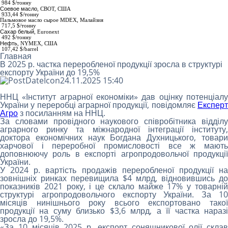
984
$/тонну
Соевое масло
,
СВОТ, США
933,44 $/тонну
Пальмовое масло сырое МDEX
, Малайзия
717,5 $/тонну
Сахар белый
,
Euronext
492 $/тонну
Нефть
, NYMEX, США
107,42 $/barrel
Главная
В 2025 р. частка переробленої продукції зросла в структурі
експорту України до 19,5%
24.11.2025 15:40
ННЦ «Інститут аграрної економіки» дав оцінку потенціалу
України у переробці аграрної продукції, повідомляє
Експерт
Агро
з посиланням на ННЦ.
За словами провідного наукового співробітника відділу
аграрного ринку та міжнародної інтеграції інституту,
доктора економічних наук Богдана Духницького, товари
харчової і переробної промисловості все ж мають
доповнюючу роль в експорті агропродовольчої продукції
України.
У 2024 р. вартість продажів переробленої продукції на
зовнішніх ринках перевищила $4 млрд, відновившись до
показників 2021 року, і це склало майже 17% у товарній
структурі агропродовольчого експорту України. За 10
місяців нинішнього року всього експортовано такої
продукції на суму близько $3,6 млрд, а її частка наразі
зросла до 19,5%.
«За 10 місяців 2025 р. експорт соняшникової олії склав