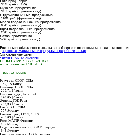
Рапс прод.
, спрос
3445 грн/т (EXW)
Мука в/с,
предложение
3105 грн/т (франко-склад)
Отруби пшеничные
, предложение
1100 грн/т (франко-склад)
Масло подсолнечное н/р
, предложение
8515 грн/т (франко-склад)
Шрот подсолнечника
, предложение
2645 грн/т (франко-склад)
Сахар,
предложение
5740
грн/т (франко-склад)
Все цены внебиржевого рынка на всех базисах в сравнении за неделю, месяц, год:
-
зерновые, масличные и продукты переработки, сахар
Эксклюзивные цены:
- цены в портах Украины
ЦЕНЫ НА МИРОВЫХ БИРЖАХ
по состоянию на 13.09.2013
- изм. за неделю
Кукуруза,
СВОТ, США
180,7 $/тонну
Пшеница,
СВОТ, США
235,71 $/тонну
Пшеница фур.,
Euronext
242,05 $/тонну
Ячмень,
FOB Руан
238,03 $/тонну
Соя,
СВОТ, США
557 $/тонну
Соевый шрот,
СВОТ, США
490,09 $/тонну
Рапс
, MATIF, Франция
500 $/тонну
Подсолнечное масло
,
FOB Роттердам
945
$/тонну
Рапсовое масло
,
FOB Роттердам