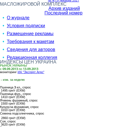
№ 4(75) декабрь 2021
МАСЛОЖИРОВОЙ КОМПЛЕКС
Архив изданий
Последний номер
О журнале
Условия подписки
Размещение рекламы
Требования к макетам
Сведения для авторов
Редакционная коллегия
ИНДЕКСЫ ЦЕН УКРАИНА
РЫНОК УКРАИНЫ
с 09.09.2013 по 13.09.2013
мониторинг
ИА "Эксперт Агро"
- изм. за неделю
Пшеница 3 кл.,
спрос
1495 грн/т (EXW)
Пшеница фур.,
спрос
1410 грн/т (EXW)
Ячмень фуражный,
спрос
1500 грн/т (EXW)
Кукуруза фуражная,
спрос
1010 грн/т (EXW)
Семена подсолнечника
, спрос
2860 грн/т (EXW)
Соя
, спрос
3620 грн/т (EXW)