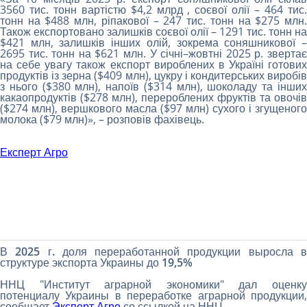
3560 тис. тонн вартістю $4,2 млрд , соєвої олії – 464 тис.
тонн на $488 млн, ріпакової – 247 тис. тонн на $275 млн.
Також експортовано залишків соєвої олії – 1291 тис. тонн на
$421 млн, залишків інших олій, зокрема соняшникової –
2695 тис. тонн на $621 млн. У січні–жовтні 2025 р. звертає
на себе увагу також експорт вироблених в Україні готових
продуктів із зерна ($409 млн), цукру і кондитерських виробів
з нього ($380 млн), напоїв ($314 млн), шоколаду та інших
какаопродуктів ($278 млн), перероблених фруктів та овочів
($274 млн), вершкового масла ($97 млн) сухого і згущеного
молока ($79 млн)», – розповів фахівець.
Експерт Агро
В 2025 г. доля переработанной продукции выросла в
структуре экспорта Украины до 19,5%
ННЦ "Институт аграрной экономики" дал оценку
потенциалу Украины в переработке аграрной продукции,
сообщает
Эксперт Агро
со ссылкой на ННЦ.