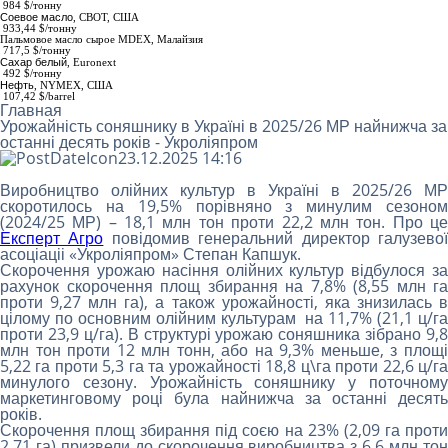
984
$/тонну
Соевое масло
,
СВОТ, США
933,44 $/тонну
Пальмовое масло сырое МDEX
, Малайзия
717,5 $/тонну
Сахар белый
,
Euronext
492 $/тонну
Нефть
, NYMEX, США
107,42 $/barrel
Главная
Урожайність соняшнику в Україні в 2025/26 МР найнижча за
останні десять років - Укроліяпром
23.12.2025 14:16
Виробництво олійних культур в Україні в 2025/26 МР
скоротилось на 19,5% порівняно з минулим сезоном
(2024/25 МР) – 18,1 млн тон проти 22,2 млн тон. Про це
Експерт Агро
повідомив генеральний директор галузево
асоціаціі «Укроліяпром» Степан Капшук.
Скорочення урожаю насіння олійних культур відбулося за
рахунок скорочення площ збирання на 7,8% (8,55 млн га
проти 9,27 млн га), а також урожайності, яка знизилась в
цілому по основним олійним культурам на 11,7% (21,1 ц/га
проти 23,9 ц/га). В структурі урожаю соняшника зібрано 9,8
млн тон проти 12 млн тонн, або на 9,3% меньше, з площі
5,22 га проти 5,3 га та урожайності 18,8 ц\га проти 22,6 ц/га
минулого сезону. Урожайність соняшнику у поточному
маркетинговому році була найнижча за останні десять
років.
Скорочення площ збирання під соєю на 23% (2,09 га проти
2,71 га) призвели до скорочення виробництва з 6,6 млн тон