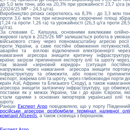
до 5,0 млн тонн, або на 20,3% при урожайності 23,7 ц\га (в
22024/25 МР – 24,3 ц/га).
Виробництво ріпака скоротилось на 8,3% - до 3,3 млн тон
проти 3,6 млн тон при незначному скороченні площі збіра
(1,24 га проти 1,26 га) та урожайності (26,3 ц/га проти 28,5
ц//га).
За словами С. Капшука, основними викликами олійно-
жирової галузі в 2025/26 МР залишається робота в умовах
військового стану через повномасштабну агресію росії
проти України, а саме постійні обмеження потужностей,
аварійні та віялові відключення електроенергії через
намагання агресора знищити критичну інфраструктуру
країни; загрози припинення експорту олії та шроту через,
так званий «зерновий коридор» (ситуація постійно
напружена через намагання агресора знищити портову
інфраструктуру та обмежити, або повністю припинити
експорт, зокрема олії та шроту, через глибоководні порти до
країн Азії, Африки та Близького Сходу), а також намагання
агресора знищити залізничну інфраструктуру, що обмежує
поставки як у межах України, так і до країн Європи, які
стали одними з основних імпортерів української олії та
шроту.
Раніше
Експерт Агро
повідомляло, що у порту Південни
російськи агресори розбомбили термінал наливної олії
компанії Allseeds
, а також сховища з борошном.
Експерт Агро