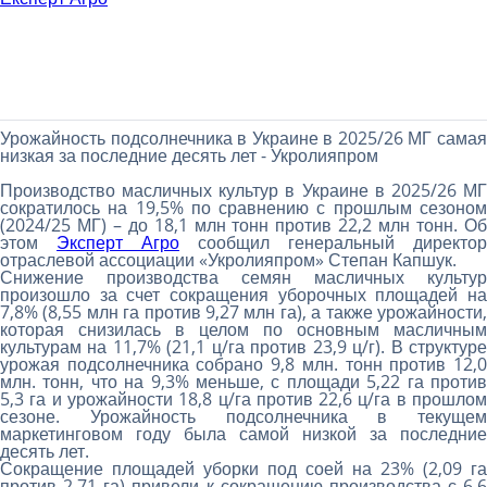
Урожайность подсолнечника в Украине в 2025/26 МГ самая
низкая за последние десять лет - Укролияпром
Производство масличных культур в Украине в 2025/26 МГ
сократилось на 19,5% по сравнению с прошлым сезоном
(2024/25 МГ) – до 18,1 млн тонн против 22,2 млн тонн. Об
этом
Эксперт Агро
сообщил генеральный директор
отраслевой ассоциации «Укролияпром» Степан Капшук.
Снижение производства семян масличных культур
произошло за счет сокращения уборочных площадей на
7,8% (8,55 млн га против 9,27 млн ​​га), а также урожайности,
которая снизилась в целом по основным масличным
культурам на 11,7% (21,1 ц/га против 23,9 ц/г). В структуре
урожая подсолнечника собрано 9,8 млн. тонн против 12,0
млн. тонн, что на 9,3% меньше, с площади 5,22 га против
5,3 га и урожайности 18,8 ц/га против 22,6 ц/га в прошлом
сезоне. Урожайность подсолнечника в текущем
маркетинговом году была самой низкой за последние
десять лет.
Сокращение площадей уборки под соей на 23% (2,09 га
против 2,71 га) привели к сокращению производства с 6,6