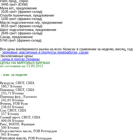
Рапс прод.
, спрос
3445 грн/т (EXW)
Мука в/с,
предложение
3105 грн/т (франко-склад)
Отруби пшеничные
, предложение
1100 грн/т (франко-склад)
Масло подсолнечное н/р
, предложение
8515 грн/т (франко-склад)
Шрот подсолнечника
, предложение
2645 грн/т (франко-склад)
Сахар,
предложение
5740
грн/т (франко-склад)
Все цены внебиржевого рынка на всех базисах в сравнении за неделю, месяц, год:
-
зерновые, масличные и продукты переработки, сахар
Эксклюзивные цены:
- цены в портах Украины
ЦЕНЫ НА МИРОВЫХ БИРЖАХ
по состоянию на 13.09.2013
- изм. за неделю
Кукуруза,
СВОТ, США
180,7 $/тонну
Пшеница,
СВОТ, США
235,71 $/тонну
Пшеница фур.,
Euronext
242,05 $/тонну
Ячмень,
FOB Руан
238,03 $/тонну
Соя,
СВОТ, США
557 $/тонну
Соевый шрот,
СВОТ, США
490,09 $/тонну
Рапс
, MATIF, Франция
500 $/тонну
Подсолнечное масло
,
FOB Роттердам
945
$/тонну
Рапсовое масло
,
FOB Роттердам