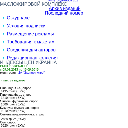
№ 4(75) декабрь 2021
МАСЛОЖИРОВОЙ КОМПЛЕКС
Архив изданий
Последний номер
О журнале
Условия подписки
Размещение рекламы
Требования к макетам
Сведения для авторов
Редакционная коллегия
ИНДЕКСЫ ЦЕН УКРАИНА
РЫНОК УКРАИНЫ
с 09.09.2013 по 13.09.2013
мониторинг
ИА "Эксперт Агро"
- изм. за неделю
Пшеница 3 кл.,
спрос
1495 грн/т (EXW)
Пшеница фур.,
спрос
1410 грн/т (EXW)
Ячмень фуражный,
спрос
1500 грн/т (EXW)
Кукуруза фуражная,
спрос
1010 грн/т (EXW)
Семена подсолнечника
, спрос
2860 грн/т (EXW)
Соя
, спрос
3620 грн/т (EXW)