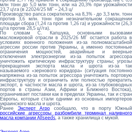
млн тонн до 5,0 млн тонн, или на 20,3% при урожайности
23,7 ц\га (в 22024/25 МГ – 24,3 ц/
Производство рапса сократилось на 8,3% - до 3,3 млн. тонн
против 3,6 млн. тонн при незначительном сокращении
площади сбора (1,24 га против 1,26 га) и урожайности (26,3
ц/га против 28,5 ц//га).
По словам С. Капшука, основными вызовами
масложировой отрасли в 2025/26 МГ остается работа в
условиях военного положения из-за полномасштабной
агрессии россии против Украины, а именно постоянные
ограничения мощностей, аварийные и веерные
отключения электроэнергии из-за попыток агрессора
уничтожить критическую инфраструктуру страны; угрозы
прекращения экспорта масла и шрота из-за так
называемого «зернового коридора» (ситуация постоянно
напряжена из-за попыток агрессора уничтожить портовую
инфраструктуру и ограничить или полностью прекратить
экспорт, в частности масла и шрота, из-за глубоководных
портов в страны Азии, Африки и Ближнего Востока),
ограничивает поставки как в пределах Украины, так и стран
Европы, которые стали одними из основных импортеров
украинского масла и шрота.
Ранее
Эксперт Агро
сообщало, что в порту Южны
российские агрессоры разбомбили терминал наливного
масла компании Allseeds
, а также хранилища с мукой.
Эксперт Агро