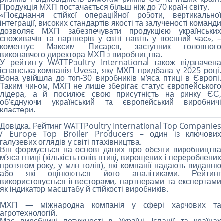
Продукція МХП постачається більш ніж до 70 країн світу.
«Поєднання стійкої операційної роботи, вертикальної
інтеграції, високих стандартів якості та залученості команди
дозволяє МХП забезпечувати продукцією українських
споживачів та партнерів у світі навіть у воєнний час», –
коментує Максим Писарєв, заступник головного
виконавчого директора МХП з виробництва.
У рейтингу WATTPoultry International також відзначена
іспанська компанія Uvesa, яку МХП придбала у 2025 році.
Вона увійшла до топ-30 виробників м’яса птиці в Європі.
Таким чином, МХП не лише зберігає статус європейського
лідера, а й посилює свою присутність на ринку ЄС,
об’єднуючи український та європейський виробничі
кластери.
Довідка.
Рейтинг WATTPoultry International Top Companies
/ Europe Top Broiler Producers
– один із ключових
галузевих оглядів у світі птахівництва.
Він формується на основі даних про обсяги виробництва
м’яса птиці (кількість голів птиці, вирощених і перероблених
протягом року, у млн голів), які компанії надають виданню
або які оцінюються його аналітиками. Рейтинг
використовується інвесторами, партнерами та експертами
як індикатор масштабу й стійкості виробників.
МХП
— міжнародна компанія у сфері харчових та
агротехнологій.
Має виробничі потужності в Україні, Іспанії та країнах