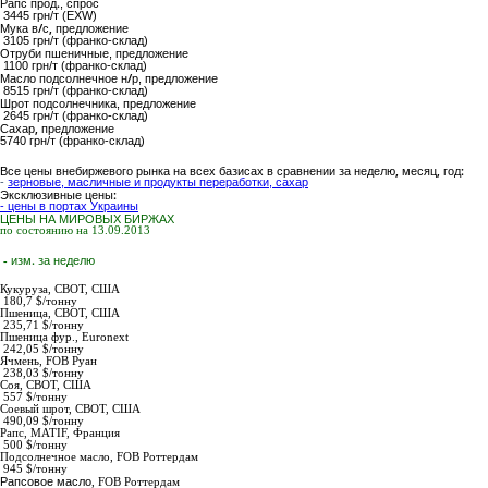
Рапс прод.
, спрос
3445 грн/т (EXW)
Мука в/с,
предложение
3105 грн/т (франко-склад)
Отруби пшеничные
, предложение
1100 грн/т (франко-склад)
Масло подсолнечное н/р
, предложение
8515 грн/т (франко-склад)
Шрот подсолнечника
, предложение
2645 грн/т (франко-склад)
Сахар,
предложение
5740
грн/т (франко-склад)
Все цены внебиржевого рынка на всех базисах в сравнении за неделю, месяц, год:
-
зерновые, масличные и продукты переработки, сахар
Эксклюзивные цены:
- цены в портах Украины
ЦЕНЫ НА МИРОВЫХ БИРЖАХ
по состоянию на 13.09.2013
- изм. за неделю
Кукуруза,
СВОТ, США
180,7 $/тонну
Пшеница,
СВОТ, США
235,71 $/тонну
Пшеница фур.,
Euronext
242,05 $/тонну
Ячмень,
FOB Руан
238,03 $/тонну
Соя,
СВОТ, США
557 $/тонну
Соевый шрот,
СВОТ, США
490,09 $/тонну
Рапс
, MATIF, Франция
500 $/тонну
Подсолнечное масло
,
FOB Роттердам
945
$/тонну
Рапсовое масло
,
FOB Роттердам