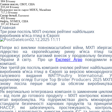
984
$/тонну
Соевое масло
,
СВОТ, США
933,44 $/тонну
Пальмовое масло сырое МDEX
, Малайзия
717,5 $/тонну
Сахар белый
,
Euronext
492 $/тонну
Нефть
, NYMEX, США
107,42 $/barrel
Главная
Три роки поспіль МХП очолює рейтинг найбільших
виробників м’яса птиці в Європі
02.12.2025 11:11
Попри всі виклики повномасштабної війни, МХП зберігає
лідерство на європейському ринку м’яса птиці та
продовжує робити вагомий внесок у продовольчу безпеку
України й світу. Про це
Експерт Агро
повідомили 
компанії.
Уже третій рік поспіль компанія очолює рейтинг найбільших
виробників м’яса птиці в Європі за версією міжнародного
галузевого видання WATTPoultry International. У
щорічному огляді Europe Top Broiler Producers 2025 МХП
знову посіла перше місце за обсягом виробництва
курятини.
Як вертикально інтегрована компанія із замкненим циклом
– від поля до готового продукту – МХП контролює кожен
етап виробництва. На підприємствах діють міжнародні
стандарти безпечності харчових продуктів та принципи
НАССР, які забезпечують простежуваність, контроль
ризиків і відповідність вимогам ринків ЄС та інших країн.