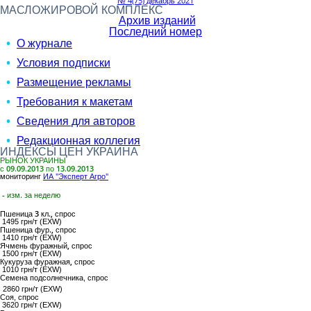
№ 4(75) декабрь 2021
МАСЛОЖИРОВОЙ КОМПЛЕКС
Архив изданий
Последний номер
О журнале
Условия подписки
Размещение рекламы
Требования к макетам
Сведения для авторов
Редакционная коллегия
ИНДЕКСЫ ЦЕН УКРАИНА
РЫНОК УКРАИНЫ
с 09.09.2013 по 13.09.2013
мониторинг
ИА "Эксперт Агро"
- изм. за неделю
Пшеница 3 кл.,
спрос
1495 грн/т (EXW)
Пшеница фур.,
спрос
1410 грн/т (EXW)
Ячмень фуражный,
спрос
1500 грн/т (EXW)
Кукуруза фуражная,
спрос
1010 грн/т (EXW)
Семена подсолнечника
, спрос
2860 грн/т (EXW)
Соя
, спрос
3620 грн/т (EXW)