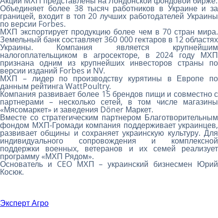
Акции МХП представлены на Лондонской фондовой бирже.
Объединяет более 38 тысяч работников в Украине и за
границей, входит в топ 20 лучших работодателей Украины
по версии Forbes.
МХП экспортирует продукцию более чем в 70 стран мира.
Земельный банк составляет 360 000 гектаров в 12 областях
Украины. Компания является крупнейшим
налогоплательщиком в агросекторе, в 2024 году МХП
признана одним из крупнейших инвесторов страны по
версии изданий Forbes и NV.
МХП – лидер по производству курятины в Европе по
данным рейтинга WattPoultry.
Компания развивает более 15 брендов пищи и совместно с
партнерами – несколько сетей, в том числе магазины
«Мясомаркет» и заведения Döner Маркет.
Вместе со стратегическим партнером Благотворительным
фондом МХП-Громади компания поддерживает украинцев,
развивает общины и сохраняет украинскую культуру. Для
индивидуального сопровождения и комплексной
поддержки военных, ветеранов и их семей реализует
программу «МХП Рядом».
Основатель и CEO МХП – украинский бизнесмен Юрий
Косюк.
Эксперт Агро