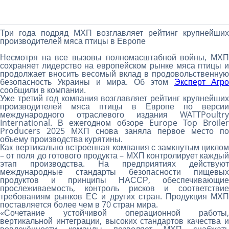
Три года подряд МХП возглавляет рейтинг крупнейших
производителей мяса птицы в Европе
Несмотря на все вызовы полномасштабной войны, МХП
сохраняет лидерство на европейском рынке мяса птицы и
продолжает вносить весомый вклад в продовольственную
безопасность Украины и мира. Об этом
Эксперт Агр
сообщили в компании.
Уже третий год компания возглавляет рейтинг крупнейших
производителей мяса птицы в Европе по версии
международного отраслевого издания WATTPoultry
International. В ежегодном обзоре Europe Top Broiler
Producers 2025 МХП снова заняла первое место по
объему производства курятины.
Как вертикально встроенная компания с замкнутым циклом
– от поля до готового продукта – МХП контролирует каждый
этап производства. На предприятиях действуют
международные стандарты безопасности пищевых
продуктов и принципы НАССР, обеспечивающие
прослеживаемость, контроль рисков и соответствие
требованиям рынков ЕС и других стран. Продукция МХП
поставляется более чем в 70 стран мира.
«Сочетание устойчивой операционной работы,
вертикальной интеграции, высоких стандартов качества и