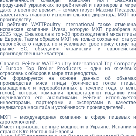
вовлечённости команды позволяет МХП снабжать
продукцией украинских потребителей и партнеров в мире
даже в военное время», – комментирует Максим Писарев,
заместитель главного исполнительного директора МХП по
производству.
В рейтинге WATTPoultry International также отмечена
испанская компания Uvesa, которую МХП приобрела в
2025 году. Она вошла в топ-30 производителей мяса птицы
в Европе. Таким образом МХП не только сохраняет статус
европейского лидера, но и усиливает свое присутствие на
рынке ЕС, объединяя украинский и европейский
производственные кластеры.
Справка.
Рейтинг WATTPoultry International Top Compan
/ Europe Top Broiler Producers
– один из ключевых
отраслевых обзоров в мире птицеводства.
Он формируется на основе данных об объемах
производства мяса птицы (количество голов птицы,
выращенных и переработанных в течение года, в млн.
голов), которые компании предоставляют изданию или
оцениваются его аналитиками. Рейтинг используется
инвесторами, партнерами и экспертами в качестве
индикатора масштаба и устойчивости производителей.
МХП
– международная компания в сфере пищевых и
агротехнологий.
Имеет производственные мощности в Украине, Испании и
странах Юго-Восточной Европы.