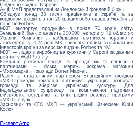
Південно-Східної Європи.
Акції МХП представлені на Лондонській фондовій біржі.
Об'єднує понад 38 тисяч працівників в Україні та за
кордоном, входить в топ 20 кращих роботодавців України за
версією Forbes.
МХП експортує продукцію в понад 70 країн світу.
Земельний банк становить 360 000 гектарів у 12 областях
України. Компанія є найбільшим платником податків у
агросекторі, у 2024 році МХП визнана одним із найбільших
інвесторів країни за версією видань Forbes та NV.
МХП — лідер з виробництва курятини у Європі за даними
рейтингу WattPoultry.
Компанія розвиває понад 15 брендів їжі та спільно з
партнерами – кілька мереж, зокрема магазини
«Мʼясомаркет» і заклади Döner Маркет.
Разом зі стратегічним партнером Благодійним фондом
«МХП-Громаді» компанія підтримує українців, розвиває
громади та зберігає українську культуру. Для
індивідуального супроводу та комплексної підтримки
військових, ветеранів та їхніх родин реалізує програму
«‎МХП Поруч».
Засновник та CEO МХП — український бізнесмен Юрій
Косюк.
Експерт Агро