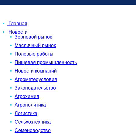
Главная
Новости
Зерновой рынок
Масличный рынок
Полевые работы
Пищевая промышленность
Новости компаний
Агрометеоусловия
Законодательство
Агрохимия
Агрополитика
Логистика
Сельхозтехника
Семеноводство