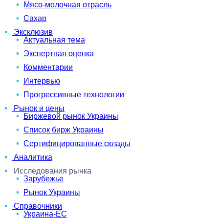
Мясо-молочная отрасль
Сахар
Эксклюзив
Актуальная тема
Экспертная оценка
Комментарии
Интервью
Прогрессивные технологии
Рынок и цены
Биржевой рынок Украины
Список бирж Украины
Сертифицированные склады
Аналитика
Исследования рынка
Зарубежье
Рынок Украины
Справочники
Украина-ЕС