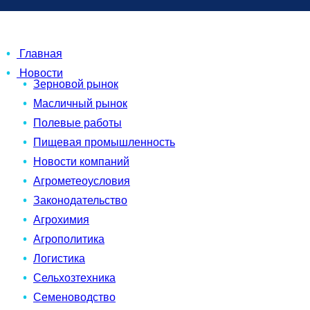
Главная
Новости
Зерновой рынок
Масличный рынок
Полевые работы
Пищевая промышленность
Новости компаний
Агрометеоусловия
Законодательство
Агрохимия
Агрополитика
Логистика
Сельхозтехника
Семеноводство