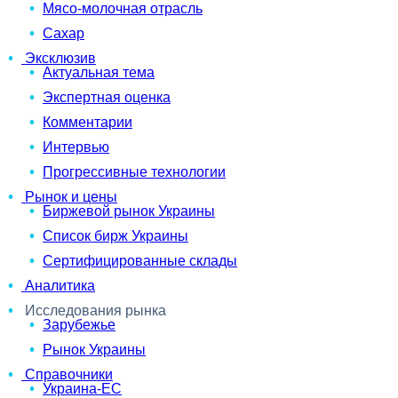
Мясо-молочная отрасль
Сахар
Эксклюзив
Актуальная тема
Экспертная оценка
Комментарии
Интервью
Прогрессивные технологии
Рынок и цены
Биржевой рынок Украины
Список бирж Украины
Сертифицированные склады
Аналитика
Исследования рынка
Зарубежье
Рынок Украины
Справочники
Украина-ЕС