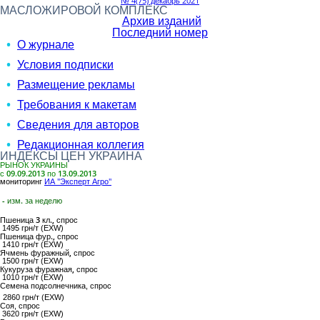
№ 4(75) декабрь 2021
МАСЛОЖИРОВОЙ КОМПЛЕКС
Архив изданий
Последний номер
О журнале
Условия подписки
Размещение рекламы
Требования к макетам
Сведения для авторов
Редакционная коллегия
ИНДЕКСЫ ЦЕН УКРАИНА
РЫНОК УКРАИНЫ
с 09.09.2013 по 13.09.2013
мониторинг
ИА "Эксперт Агро"
- изм. за неделю
Пшеница 3 кл.,
спрос
1495 грн/т (EXW)
Пшеница фур.,
спрос
1410 грн/т (EXW)
Ячмень фуражный,
спрос
1500 грн/т (EXW)
Кукуруза фуражная,
спрос
1010 грн/т (EXW)
Семена подсолнечника
, спрос
2860 грн/т (EXW)
Соя
, спрос
3620 грн/т (EXW)