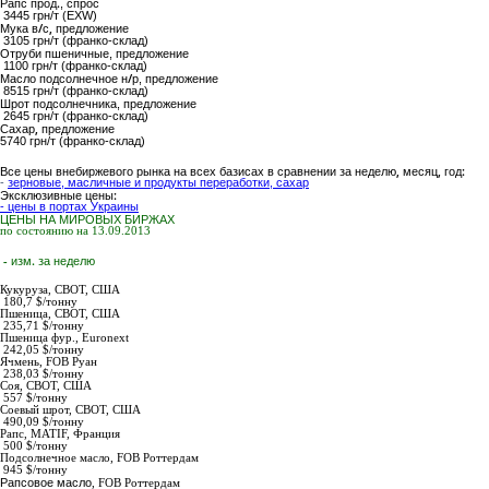
Рапс прод.
, спрос
3445 грн/т (EXW)
Мука в/с,
предложение
3105 грн/т (франко-склад)
Отруби пшеничные
, предложение
1100 грн/т (франко-склад)
Масло подсолнечное н/р
, предложение
8515 грн/т (франко-склад)
Шрот подсолнечника
, предложение
2645 грн/т (франко-склад)
Сахар,
предложение
5740
грн/т (франко-склад)
Все цены внебиржевого рынка на всех базисах в сравнении за неделю, месяц, год:
-
зерновые, масличные и продукты переработки, сахар
Эксклюзивные цены:
- цены в портах Украины
ЦЕНЫ НА МИРОВЫХ БИРЖАХ
по состоянию на 13.09.2013
- изм. за неделю
Кукуруза,
СВОТ, США
180,7 $/тонну
Пшеница,
СВОТ, США
235,71 $/тонну
Пшеница фур.,
Euronext
242,05 $/тонну
Ячмень,
FOB Руан
238,03 $/тонну
Соя,
СВОТ, США
557 $/тонну
Соевый шрот,
СВОТ, США
490,09 $/тонну
Рапс
, MATIF, Франция
500 $/тонну
Подсолнечное масло
,
FOB Роттердам
945
$/тонну
Рапсовое масло
,
FOB Роттердам