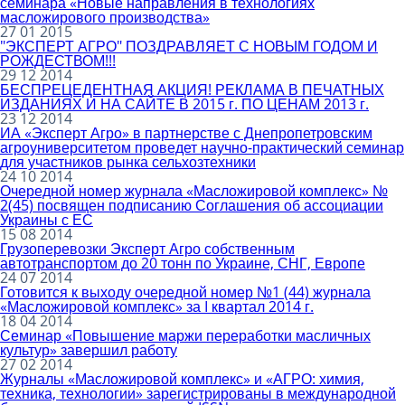
семинара «Новые направления в технологиях
масложирового производства»
27 01 2015
"ЭКСПЕРТ АГРО" ПОЗДРАВЛЯЕТ С НОВЫМ ГОДОМ И
РОЖДЕСТВОМ!!!
29 12 2014
БЕСПРЕЦЕДЕНТНАЯ АКЦИЯ! РЕКЛАМА В ПЕЧАТНЫХ
ИЗДАНИЯХ И НА САЙТЕ В 2015 г. ПО ЦЕНАМ 2013 г.
23 12 2014
ИА «Эксперт Агро» в партнерстве с Днепропетровским
агроуниверситетом проведет научно-практический семинар
для участников рынка сельхозтехники
24 10 2014
Очередной номер журнала «Масложировой комплекс» №
2(45) посвящен подписанию Соглашения об ассоциации
Украины с ЕС
15 08 2014
Грузоперевозки Эксперт Агро собственным
автотранспортом до 20 тонн по Украине, СНГ, Европе
24 07 2014
Готовится к выходу очередной номер №1 (44) журнала
«Масложировой комплекс» за I квартал 2014 г.
18 04 2014
Семинар «Повышение маржи переработки масличных
культур» завершил работу
27 02 2014
Журналы «Масложировой комплекс» и «АГРО: химия,
техника, технологии» зарегистрированы в международной