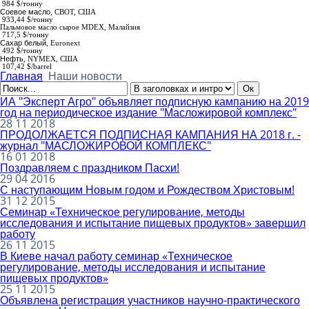
984
$/тонну
Соевое масло
,
СВОТ, США
933,44 $/тонну
Пальмовое масло сырое МDEX
, Малайзия
717,5 $/тонну
Сахар белый
,
Euronext
492 $/тонну
Нефть
, NYMEX, США
107,42 $/barrel
Главная
Наши новости
ИА "Эксперт Агро" объявляет подписную кампанию на 2019
год на периодическое издание "Масложировой комплекс"
28 11 2018
ПРОДОЛЖАЕТСЯ ПОДПИСНАЯ КАМПАНИЯ НА 2018 г. -
журнал "МАСЛОЖИРОВОЙ КОМПЛЕКС"
16 01 2018
Поздравляем с праздником Пасхи!
29 04 2016
С наступающим Новым годом и Рождеством Христовым!
31 12 2015
Семинар «Техническое регулирование, методы
исследования и испытание пищевых продуктов» завершил
работу
26 11 2015
В Киеве начал работу семинар «Техническое
регулирование, методы исследования и испытание
пищевых продуктов»
25 11 2015
Объявлена регистрация участников научно-практического