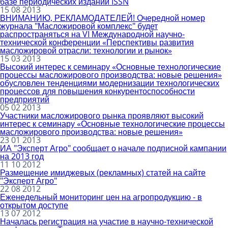
базе периодических изданий ISSN
15 08 2013
ВНИМАНИЮ, РЕКЛАМОДАТЕЛЕЙ! Очередной номер
журнала "Масложировой комплекс" будет
распространяться на VI Международной научно-
технической конференции «Перспективы развития
масложировой отрасли: технологии и рынок»
15 03 2013
Высокий интерес к семинару «Основные технологические
процессы масложирового производства: новые решения»
обусловлен тенденциями модернизации технологических
процессов для повышения конкурентоспособности
предприятий
05 02 2013
Участники масложирового рынка проявляют высокий
интерес к семинару «Основные технологические процессы
масложирового производства: новые решения»
23 01 2013
ИА "Эксперт Агро" сообщает о начале подписной кампании
на 2013 год
11 10 2012
Размещение имиджевых (рекламных) статей на сайте
"Эксперт Агро"
22 08 2012
Еженедельный мониторинг цен на агропродукцию - в
открытом доступе
13 07 2012
Началась регистрация на участие в научно-технической