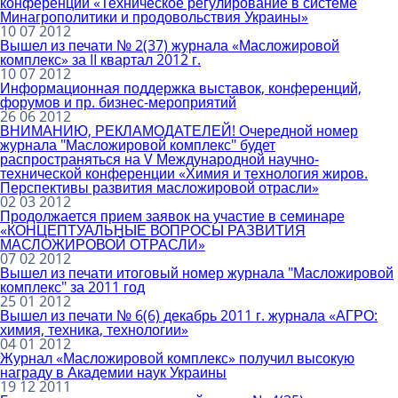
конференции «Техническое регулирование в системе
Минагрополитики и продовольствия Украины»
10 07 2012
Вышел из печати № 2(37) журнала «Масложировой
комплекс» за II квартал 2012 г.
10 07 2012
Информационная поддержка выставок, конференций,
форумов и пр. бизнес-мероприятий
26 06 2012
ВНИМАНИЮ, РЕКЛАМОДАТЕЛЕЙ! Очередной номер
журнала "Масложировой комплекс" будет
распространяться на V Международной научно-
технической конференции «Химия и технология жиров.
Перспективы развития масложировой отрасли»
02 03 2012
Продолжается прием заявок на участие в семинаре
«КОНЦЕПТУАЛЬНЫЕ ВОПРОСЫ РАЗВИТИЯ
МАСЛОЖИРОВОЙ ОТРАСЛИ»
07 02 2012
Вышел из печати итоговый номер журнала "Масложировой
комплекс" за 2011 год
25 01 2012
Вышел из печати № 6(6) декабрь 2011 г. журнала «АГРО:
химия, техника, технологии»
04 01 2012
Журнал «Масложировой комплекс» получил высокую
награду в Академии наук Украины
19 12 2011